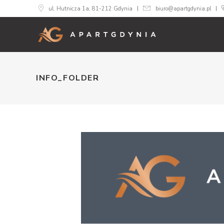
ul. Hutnicza 1a, 81-212 Gdynia
biuro@apartgdynia.pl
INFO_FOLDER